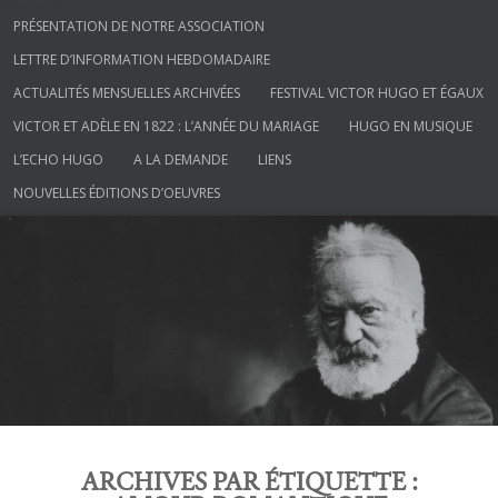
/*menu*/
Aller au contenu
PRÉSENTATION DE NOTRE ASSOCIATION
LETTRE D’INFORMATION HEBDOMADAIRE
ACTUALITÉS MENSUELLES ARCHIVÉES
FESTIVAL VICTOR HUGO ET ÉGAUX
VICTOR ET ADÈLE EN 1822 : L’ANNÉE DU MARIAGE
HUGO EN MUSIQUE
L’ECHO HUGO
A LA DEMANDE
LIENS
NOUVELLES ÉDITIONS D’OEUVRES
Société des Amis de Victor Hugo
ARCHIVES PAR ÉTIQUETTE :