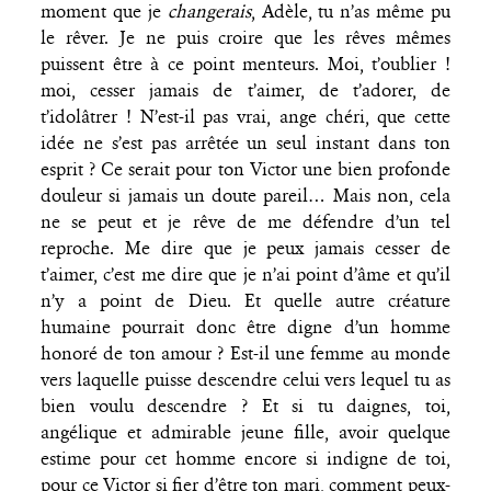
moment que je
changerais
, Adèle, tu n’as même pu
le rêver. Je ne puis croire que les rêves mêmes
puissent être à ce point menteurs. Moi, t’oublier !
moi, cesser jamais de t’aimer, de t’adorer, de
t’idolâtrer ! N’est-il pas vrai, ange chéri, que cette
idée ne s’est pas arrêtée un seul instant dans ton
esprit ? Ce serait pour ton Victor une bien profonde
douleur si jamais un doute pareil… Mais non, cela
ne se peut et je rêve de me défendre d’un tel
reproche. Me dire que je peux jamais cesser de
t’aimer, c’est me dire que je n’ai point d’âme et qu’il
n’y a point de Dieu. Et quelle autre créature
humaine pourrait donc être digne d’un homme
honoré de ton amour ? Est-il une femme au monde
vers laquelle puisse descendre celui vers lequel tu as
bien voulu descendre ? Et si tu daignes, toi,
angélique et admirable jeune fille, avoir quelque
estime pour cet homme encore si indigne de toi,
pour ce Victor si fier d’être ton mari, comment peux-