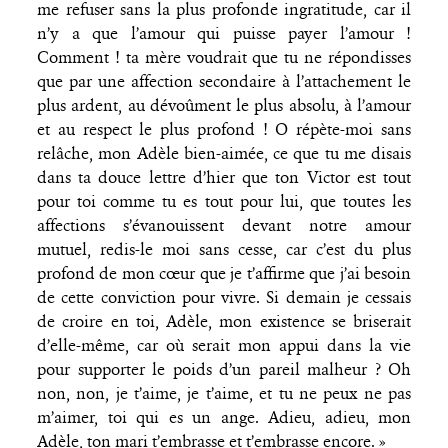
me refuser sans la plus profonde ingratitude, car il
n’y a que l’amour qui puisse payer l’amour !
Comment ! ta mère voudrait que tu ne répondisses
que par une affection secondaire à l’attachement le
plus ardent, au dévoûment le plus absolu, à l’amour
et au respect le plus profond ! O répète-moi sans
relâche, mon Adèle bien-aimée, ce que tu me disais
dans ta douce lettre d’hier que ton Victor est tout
pour toi comme tu es tout pour lui, que toutes les
affections s’évanouissent devant notre amour
mutuel, redis-le moi sans cesse, car c’est du plus
profond de mon cœur que je t’affirme que j’ai besoin
de cette conviction pour vivre. Si demain je cessais
de croire en toi, Adèle, mon existence se briserait
d’elle-même, car où serait mon appui dans la vie
pour supporter le poids d’un pareil malheur ? Oh
non, non, je t’aime, je t’aime, et tu ne peux ne pas
m’aimer, toi qui es un ange. Adieu, adieu, mon
Adèle, ton mari t’embrasse et t’embrasse encore. »