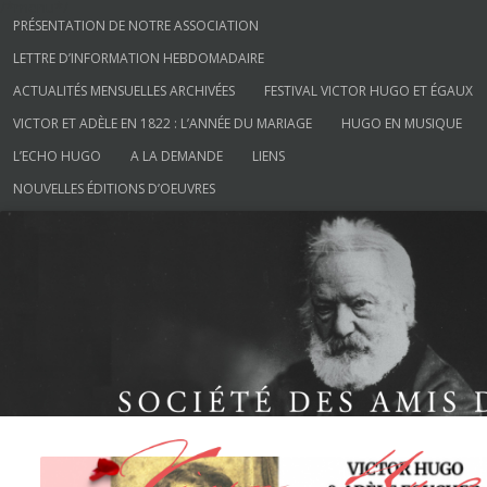
/*menu*/
Aller au contenu
PRÉSENTATION DE NOTRE ASSOCIATION
LETTRE D’INFORMATION HEBDOMADAIRE
ACTUALITÉS MENSUELLES ARCHIVÉES
FESTIVAL VICTOR HUGO ET ÉGAUX
VICTOR ET ADÈLE EN 1822 : L’ANNÉE DU MARIAGE
HUGO EN MUSIQUE
L’ECHO HUGO
A LA DEMANDE
LIENS
NOUVELLES ÉDITIONS D’OEUVRES
Société des Amis de Victor Hugo