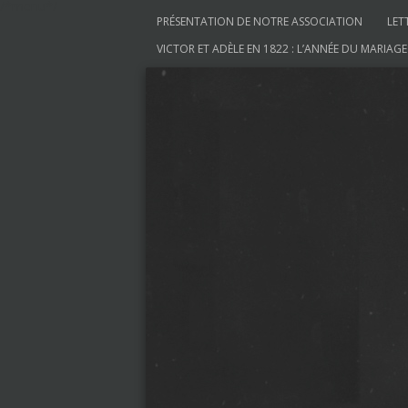
/*menu*/
Aller au contenu
PRÉSENTATION DE NOTRE ASSOCIATION
LET
VICTOR ET ADÈLE EN 1822 : L’ANNÉE DU MARIAGE
Société des Amis de V