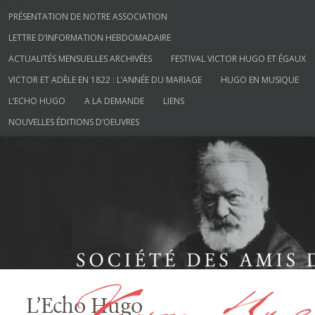
/*menu*/
Aller au contenu
PRÉSENTATION DE NOTRE ASSOCIATION
LETTRE D’INFORMATION HEBDOMADAIRE
ACTUALITÉS MENSUELLES ARCHIVÉES
FESTIVAL VICTOR HUGO ET ÉGAUX
VICTOR ET ADÈLE EN 1822 : L’ANNÉE DU MARIAGE
HUGO EN MUSIQUE
L’ECHO HUGO
A LA DEMANDE
LIENS
NOUVELLES ÉDITIONS D’OEUVRES
Société des Amis de Victor Hugo
L’Echo Hugo