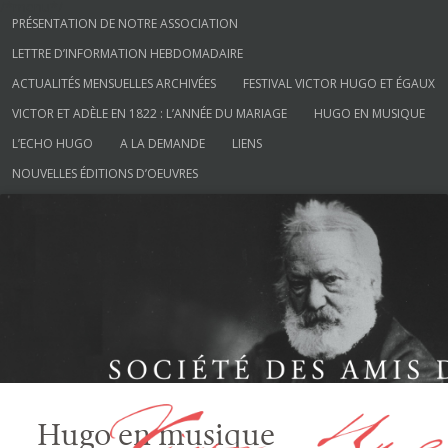
/*menu*/
Aller au contenu
PRÉSENTATION DE NOTRE ASSOCIATION
LETTRE D’INFORMATION HEBDOMADAIRE
ACTUALITÉS MENSUELLES ARCHIVÉES
FESTIVAL VICTOR HUGO ET ÉGAUX
VICTOR ET ADÈLE EN 1822 : L’ANNÉE DU MARIAGE
HUGO EN MUSIQUE
L’ECHO HUGO
A LA DEMANDE
LIENS
NOUVELLES ÉDITIONS D’OEUVRES
Société des Amis de Victor Hugo
Hugo en musique