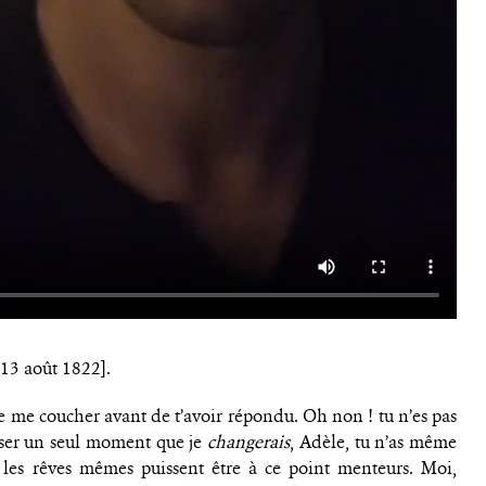
[13 août 1822].
e me coucher avant de t’avoir répondu. Oh non ! tu n’es pas
enser un seul moment que je
changerais
, Adèle, tu n’as même
e les rêves mêmes puissent être à ce point menteurs. Moi,