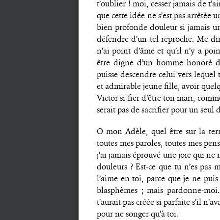
t’oublier ! moi, cesser jamais de t’ai
que cette idée ne s’est pas arrêtée 
bien profonde douleur si jamais u
défendre d’un tel reproche. Me dire
n’ai point d’âme et qu’il n’y a po
être digne d’un homme honoré de
puisse descendre celui vers lequel 
et admirable jeune fille, avoir que
Victor si fier d’être ton mari, com
serait pas de sacrifier pour un seul de
O mon Adèle, quel être sur la ter
toutes mes paroles, toutes mes pen
j’ai jamais éprouvé une joie qui ne 
douleurs ? Est-ce que tu n’es pas 
l’aime en toi, parce que je ne puis
blasphèmes ; mais pardonne-moi. 
t’aurait pas créée si parfaite s’il n’
pour ne songer qu’à toi.