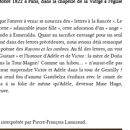
obre 1822 à Paris, dans la chapelle de la Vierge à l’église
ue l’œuvre à venir se nourrira des « lettres à la fiancée ». Le
te « admirable jeune fille », cette adoration d’un « ange »
odo à Esmeralda. Quant au sacrifice envisagé pour un seul
amé dans des lettres précédentes, nous avions déjà remarqué
», poème des
Rayons et les ombres
. Au fil des lettres, on voit
 Guitare » et l’histoire d’Adèle et de Victor : la mère de Doña
dans la Tour-Magne/ Comme un hibou… » n’aurait-elle pas
ue surprendre Victor et Adèle dans la tour de Gentilly ?
ui rend fou d’amour Gastibelza s’enfuira avec le comte de
lza à sa folie de même qu’Adèle, devenue Mme Hugo,
euve.
e interprétée par Pierre-François Lamiraud.