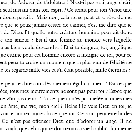
mer, de t’adorer, de t’idolâtrer ! N’est-il pas vrai, ange chéri,
un seul instant dans ton esprit ? Ce serait pour ton Victor une
n doute pareil… Mais non, cela ne se peut et je rêve de me
 que je peux jamais cesser de t’aimer, c’est me dire que je
int de Dieu. Et quelle autre créature humaine pourrait donc
 ton amour ? Est-il une femme au monde vers laquelle
tu as bien voulu descendre ? Et si tu daignes, toi, angélique
lque estime pour cet homme encore si indigne de toi, pour ce
ment peux-tu croire un moment que sa plus grande félicité ne
 tes regards mille vies et s’il était possible, mille éternités ?
re peut te dire son dévouement égal au mien ? Est-ce que
sées, tous mes mouvements ne sont pas pour toi ? Est-ce que
me vînt pas de toi ? Est-ce que tu n’es pas mêlée à toutes mes
mon âme, ma vie, mon ciel ? Hélas ! Je vois Dieu en toi, je
 voir et aimer autre chose que toi. Ce sont peut-être là des
Ce n’est pas offenser Dieu que d’adorer un ange. Il ne
avait voulu que celui qui te donnerait sa vie l’oubliât lui-même