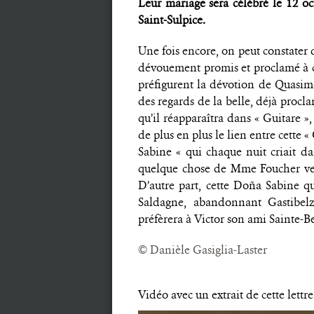
Leur mariage sera célébré le 12 oct
Saint-Sulpice.
Une fois encore, on peut constater q
dévouement promis et proclamé à cet
préfigurent la dévotion de Quasim
des regards de la belle, déjà procl
qu’il réapparaîtra dans « Guitare 
de plus en plus le lien entre cette «
Sabine « qui chaque nuit criait 
quelque chose de Mme Foucher ven
D’autre part, cette Doña Sabine q
Saldagne, abandonnant Gastibe
préfèrera à Victor son ami Sainte-B
© Danièle Gasiglia-Laster
Vidéo avec un extrait de cette lettr