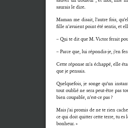
sauver un douleur ; et moi, fille i
saurais le dire.
Maman me disait, l’autre fois, qu’el
fille n’avaient point été sentis, et el
– Qui te dit que M. Victor ferait pour 
– Parce que, lui répondis-je, j’en fe
Cette réponse m’a échappé, elle étai
que je pensais.
Quelquefois, je songe qu’un instant
tout oublié ne sera peut-être pas to
bien coupable, n’est-ce pas ?
Mais j’ai promis de ne te rien cache
ce qui doit quitter cette terre, tu es
bonheur. »