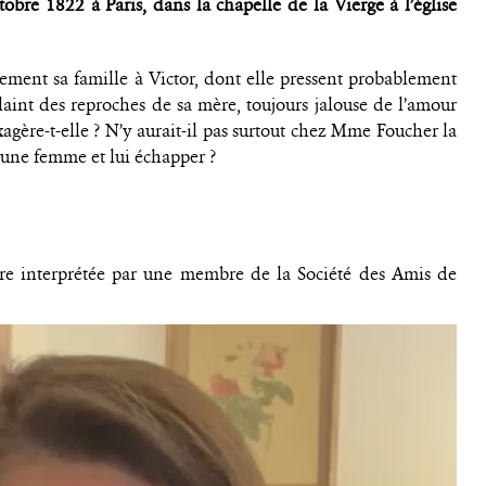
obre 1822 à Paris, dans la chapelle de la Vierge à l’église
ment sa famille à Victor, dont elle pressent probablement
plaint des reproches de sa mère, toujours jalouse de l’amour
agère-t-elle ? N’y aurait-il pas surtout chez Mme Foucher la
r une femme et lui échapper ?
ttre interprétée par une membre de la Société des Amis de