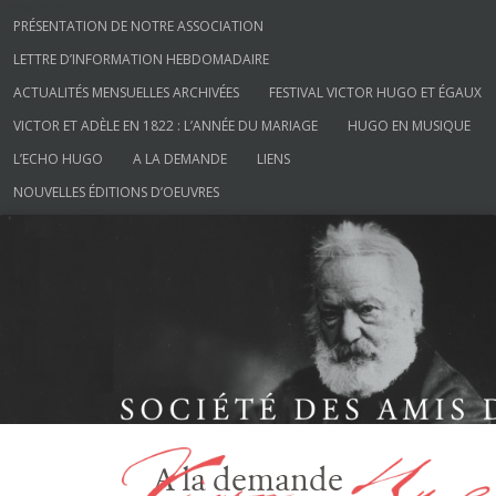
/*menu*/
Aller au contenu
PRÉSENTATION DE NOTRE ASSOCIATION
LETTRE D’INFORMATION HEBDOMADAIRE
ACTUALITÉS MENSUELLES ARCHIVÉES
FESTIVAL VICTOR HUGO ET ÉGAUX
VICTOR ET ADÈLE EN 1822 : L’ANNÉE DU MARIAGE
HUGO EN MUSIQUE
L’ECHO HUGO
A LA DEMANDE
LIENS
NOUVELLES ÉDITIONS D’OEUVRES
Société des Amis de Victor Hugo
A la demande