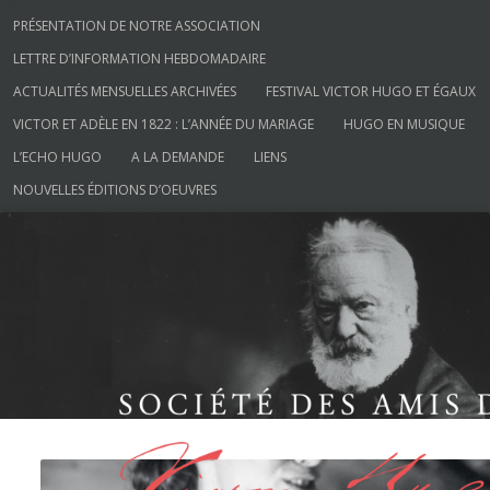
/*menu*/
Aller au contenu
PRÉSENTATION DE NOTRE ASSOCIATION
LETTRE D’INFORMATION HEBDOMADAIRE
ACTUALITÉS MENSUELLES ARCHIVÉES
FESTIVAL VICTOR HUGO ET ÉGAUX
VICTOR ET ADÈLE EN 1822 : L’ANNÉE DU MARIAGE
HUGO EN MUSIQUE
L’ECHO HUGO
A LA DEMANDE
LIENS
NOUVELLES ÉDITIONS D’OEUVRES
Société des Amis de Victor Hugo