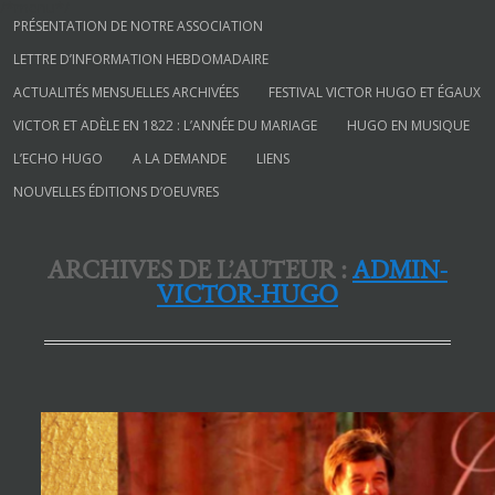
/*menu*/
Aller au contenu
PRÉSENTATION DE NOTRE ASSOCIATION
LETTRE D’INFORMATION HEBDOMADAIRE
ACTUALITÉS MENSUELLES ARCHIVÉES
FESTIVAL VICTOR HUGO ET ÉGAUX
VICTOR ET ADÈLE EN 1822 : L’ANNÉE DU MARIAGE
HUGO EN MUSIQUE
L’ECHO HUGO
A LA DEMANDE
LIENS
NOUVELLES ÉDITIONS D’OEUVRES
Société des Amis de Victor Hugo
ARCHIVES DE L’AUTEUR :
ADMIN-
VICTOR-HUGO