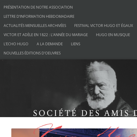
/*menu*/
Aller au contenu
PRÉSENTATION DE NOTRE ASSOCIATION
LETTRE D’INFORMATION HEBDOMADAIRE
ACTUALITÉS MENSUELLES ARCHIVÉES
FESTIVAL VICTOR HUGO ET ÉGAUX
VICTOR ET ADÈLE EN 1822 : L’ANNÉE DU MARIAGE
HUGO EN MUSIQUE
L’ECHO HUGO
A LA DEMANDE
LIENS
NOUVELLES ÉDITIONS D’OEUVRES
Société des Amis de Victor Hugo