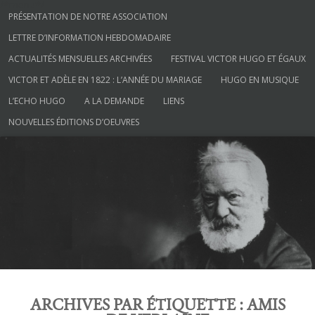
/*menu*/
Aller au contenu
PRÉSENTATION DE NOTRE ASSOCIATION
LETTRE D’INFORMATION HEBDOMADAIRE
ACTUALITÉS MENSUELLES ARCHIVÉES
FESTIVAL VICTOR HUGO ET ÉGAUX
VICTOR ET ADÈLE EN 1822 : L’ANNÉE DU MARIAGE
HUGO EN MUSIQUE
L’ECHO HUGO
A LA DEMANDE
LIENS
NOUVELLES ÉDITIONS D’OEUVRES
Société des Amis de Victor Hugo
ARCHIVES PAR ÉTIQUETTE :
AMIS