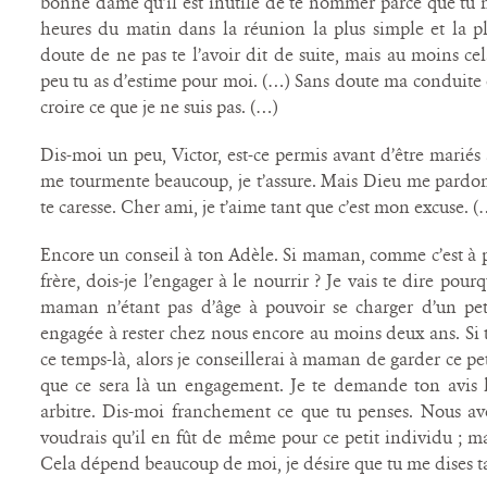
bonne dame qu’il est inutile de te nommer parce que tu ne
heures du matin dans la réunion la plus simple et la pl
doute de ne pas te l’avoir dit de suite, mais au moins ce
peu tu as d’estime pour moi. (…) Sans doute ma conduite e
croire ce que je ne suis pas. (…)
Dis-moi un peu, Victor, est-ce permis avant d’être mariés 
me tourmente beaucoup, je t’assure. Mais Dieu me pardonn
te caresse. Cher ami, je t’aime tant que c’est mon excuse. (
Encore un conseil à ton Adèle. Si maman, comme c’est à p
frère, dois-je l’engager à le nourrir ? Je vais te dire pourq
maman n’étant pas d’âge à pouvoir se charger d’un petit
engagée à rester chez nous encore au moins deux ans. Si t
ce temps-là, alors je conseillerai à maman de garder ce pet
que ce sera là un engagement. Je te demande ton avis 
arbitre. Dis-moi franchement ce que tu penses. Nous avo
voudrais qu’il en fût de même pour ce petit individu ; mai
Cela dépend beaucoup de moi, je désire que tu me dises ta