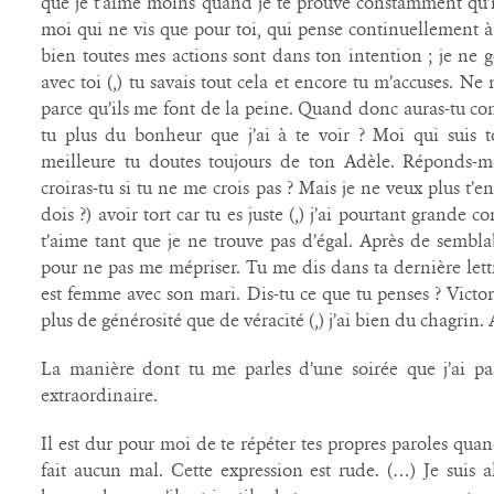
que je t’aime moins quand je te prouve constamment qu’il
moi qui ne vis que pour toi, qui pense continuellement à t
bien toutes mes actions sont dans ton intention ; je ne go
avec toi (,) tu savais tout cela et encore tu m’accuses. N
parce qu’ils me font de la peine. Quand donc auras-tu c
tu plus du bonheur que j’ai à te voir ? Moi qui suis 
meilleure tu doutes toujours de ton Adèle. Réponds-moi
croiras-tu si tu ne me crois pas ? Mais je ne veux plus t’en 
dois ?) avoir tort car tu es juste (,) j’ai pourtant grande c
t’aime tant que je ne trouve pas d’égal. Après de sembl
pour ne pas me mépriser. Tu me dis dans ta dernière lett
est femme avec son mari. Dis-tu ce que tu penses ? Victor 
plus de générosité que de véracité (,) j’ai bien du chagrin.
La manière dont tu me parles d’une soirée que j’ai pa
extraordinaire.
Il est dur pour moi de te répéter tes propres paroles quan
fait aucun mal. Cette expression est rude. (…) Je suis 