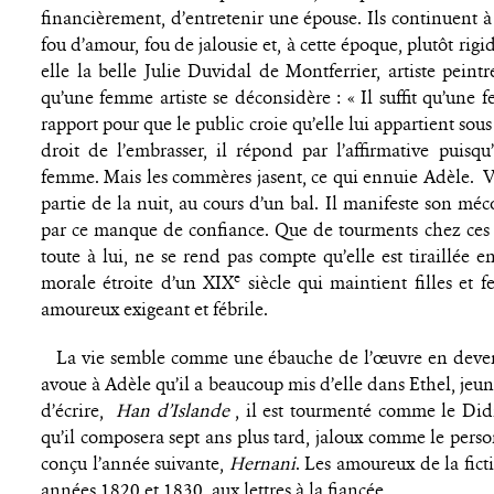
financièrement, d’entretenir une épouse. Ils continuent à s
fou d’amour, fou de jalousie et, à cette époque, plutôt rig
elle la belle Julie Duvidal de Montferrier, artiste peintr
qu’une femme artiste se déconsidère : « Il suffit qu’une
rapport pour que le public croie qu’elle lui appartient sou
droit de l’embrasser, il répond par l’affirmative puisqu
femme. Mais les commères jasent, ce qui ennuie Adèle. Vi
partie de la nuit, au cours d’un bal. Il manifeste son m
par ce manque de confiance. Que de tourments chez ces a
toute à lui, ne se rend pas compte qu’elle est tiraillée en
e
morale étroite d’un XIX
siècle qui maintient filles et
amoureux exigeant et fébrile.
La vie semble comme une ébauche de l’œuvre en deveni
avoue à Adèle qu’il a beaucoup mis d’elle dans Ethel, jeun
d’écrire,
Han d’Islande
, il est tourmenté comme le Di
qu’il composera sept ans plus tard, jaloux comme le pe
conçu l’année suivante,
Hernani
. Les amoureux de la fic
années 1820 et 1830, aux lettres à la fiancée.