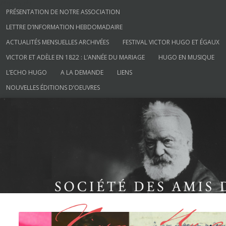
/*menu*/
Aller au contenu
PRÉSENTATION DE NOTRE ASSOCIATION
LETTRE D’INFORMATION HEBDOMADAIRE
ACTUALITÉS MENSUELLES ARCHIVÉES
FESTIVAL VICTOR HUGO ET ÉGAUX
VICTOR ET ADÈLE EN 1822 : L’ANNÉE DU MARIAGE
HUGO EN MUSIQUE
L’ECHO HUGO
A LA DEMANDE
LIENS
NOUVELLES ÉDITIONS D’OEUVRES
Société des Amis de Victor Hugo