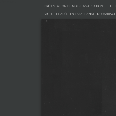
/*menu*/
Aller au contenu
PRÉSENTATION DE NOTRE ASSOCIATION
LET
VICTOR ET ADÈLE EN 1822 : L’ANNÉE DU MARIAGE
Société des Amis de V