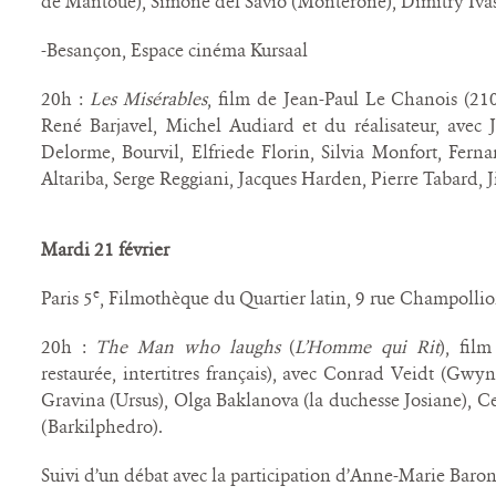
de Mantoue), Simone del Savio (Monterone), Dimitry Ivas
-Besançon, Espace cinéma Kursaal
20h :
Les Misérables
, film de Jean-Paul Le Chanois (210
René Barjavel, Michel Audiard et du réalisateur, avec 
Delorme, Bourvil, Elfriede Florin, Silvia Monfort, Fern
Altariba, Serge Reggiani, Jacques Harden, Pierre Tabard,
Mardi 21 février
e
Paris 5
, Filmothèque du Quartier latin, 9 rue Champolli
20h :
The Man who laughs
(
L’Homme qui Rit
), fil
restaurée, intertitres français), avec Conrad Veidt (Gwy
Gravina (Ursus), Olga Baklanova (la duchesse Josiane), C
(Barkilphedro).
Suivi d’un débat avec la participation d’Anne-Marie Baron