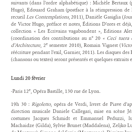
suivants (dans l’ordre alphabétique) : Michèle Bertaux 
Hugo), Edouard Graham (postface à la réimpression de 
recueil
Les Contemplations
, 2011), Danièle Gasiglia (
Jou
de Victor Hugo, préface et notes, Éditions D’ores et déjà
collection « Les Ecrivains vagabondent », Editions Al
(coordination des contributions au n° 20
« Ceci tuera 
e
d’Architecture
, 2
semestre 2010), Romain Vignest (
Victo
réécriture pendant l’exil, Garnier, 2011). Les disques d
(chansons ou textes) seront présentés et quelques extraits 
Lundi 20 février
e
-Paris 12
, Opéra Bastille, 130 rue de Lyon.
19h 30 :
Rigoletto
, opéra de Verdi, livret de Piave d’a
direction musicale Daniele Callegari, mise en scène J
costumes Jacques Schmidt et Emmanuel Peduzzi, lu
Machaidze (Gilda), Sylvie Brunet (Maddalena), Zeljko Luc