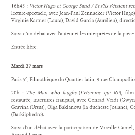
16h45 :
Victor Hugo et George Sand / Et s’ils s’étaient re
lecture-spectacle, avec Jean-Paul Zennacker (Victor Hugo
Virginie Kartner (Laura), David Garcia (Aurélien), directi
Suivi d’un débat avec l’auteur et les interprètes de la pièce.
Entrée libre.
Mardi 27 mars
e
Paris 5
, Filmothèque du Quartier latin, 9 rue Champolli
20h :
The Man who laughs
(
L’Homme qui Rit
), fil
restaurée, intertitres français), avec Conrad Veidt (Gwy
Gravina (Ursus), Olga Baklanova (la duchesse Josiane), C
(Barkilphedro).
Suivi d’un débat avec la participation de Mireille Game
Arnaud Laster.