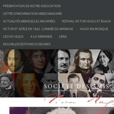
/*menu*/
Aller au contenu
PRÉSENTATION DE NOTRE ASSOCIATION
LETTRE D’INFORMATION HEBDOMADAIRE
ACTUALITÉS MENSUELLES ARCHIVÉES
FESTIVAL VICTOR HUGO ET ÉGAUX
VICTOR ET ADÈLE EN 1822 : L’ANNÉE DU MARIAGE
HUGO EN MUSIQUE
L’ECHO HUGO
A LA DEMANDE
LIENS
NOUVELLES ÉDITIONS D’OEUVRES
Société des Amis de Victor Hugo