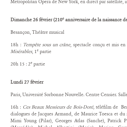
Metropolitan Opera de New York, en direct par satellite, i
e
Dimanche 26 février
(210
anniversaire de la naissance d
Besançon, Théâtre musical
18h :
Tempête sous un crâne
, spectacle conçu et mis en
e
Misérables
, 1
partie
e
20h 15 : 2
partie
Lundi 27 février
Paris, Université Sorbonne Nouvelle. Centre Censier. Sall
16h :
Ces Beaux Messieurs de Bois-Doré,
téléfilm de Be
dialogues de Jacques Armand, de Maurice Toesca et du r
Mimi Young (Pilar), Georges Atlas (Sanche), Patrick P