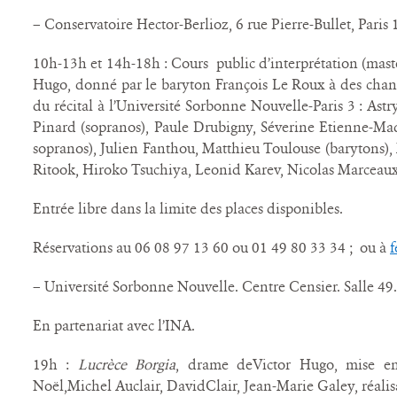
– Conservatoire Hector-Berlioz, 6 rue Pierre-Bullet, Paris 
10h-13h et 14h-18h : Cours public d’interprétation (maste
Hugo, donné par le baryton François Le Roux à des chante
du récital à l’Université Sorbonne Nouvelle-Paris 3 : As
Pinard (sopranos), Paule Drubigny, Séverine Etienne-Maq
sopranos), Julien Fanthou, Matthieu Toulouse (barytons),
Ritook, Hiroko Tsuchiya, Leonid Karev, Nicolas Marceaux
Entrée libre dans la limite des places disponibles.
Réservations au 06 08 97 13 60 ou 01 49 80 33 34 ; ou à
f
– Université Sorbonne Nouvelle. Centre Censier. Salle 49.
En partenariat avec l’INA.
19h :
Lucrèce Borgia
, drame deVictor Hugo, mise e
Noël,Michel Auclair, DavidClair, Jean-Marie Galey, réali