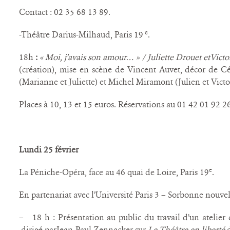
Contact : 02 35 68 13 89.
e
-Théâtre Darius-Milhaud, Paris 19
.
18h
:
« Moi, j’avais son amour… » / Juliette Drouet etVict
(création), mise en scène de Vincent Auvet, décor de Cé
(Marianne et Juliette) et Michel Miramont (Julien et Victo
Places à 10, 13 et 15 euros. Réservations au 01 42 01 92 2
Lundi 25 février
e
La Péniche-Opéra, face au 46 quai de Loire, Paris 19
.
En partenariat avec l’Université Paris 3 – Sorbonne nouvel
– 18 h : Présentation au public du travail d’un atelier d
dirigé parJean-Paul Zennacker sur
Le Théâtre en liberté
d