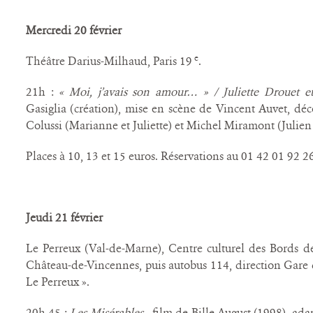
Mercredi 20 février
e
Théâtre Darius-Milhaud, Paris 19
.
21h :
« Moi, j’avais son amour… » / Juliette Drouet e
Gasiglia (création), mise en scène de Vincent Auvet, dé
Colussi (Marianne et Juliette) et Michel Miramont (Julien 
Places à 10, 13 et 15 euros. Réservations au 01 42 01 92 2
Jeudi 21 février
Le Perreux (Val-de-Marne), Centre culturel des Bords de
Château-de-Vincennes, puis autobus 114, direction Gare du
Le Perreux ».
20h 45 :
Les Misérables
, film de Bille August (1998), ad