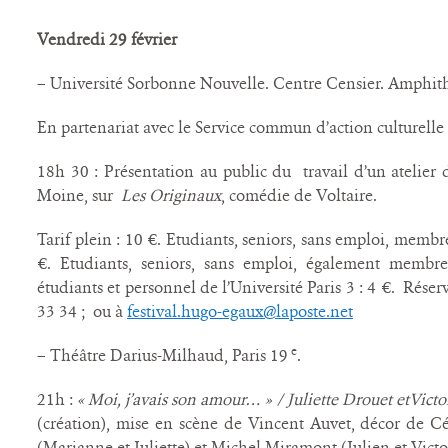
Vendredi 29 février
– Université Sorbonne Nouvelle. Centre Censier. Amphit
En partenariat avec le Service commun d’action culturelle
18h 30 : Présentation au public du travail d’un atelier 
Moine, sur
Les Originaux
, comédie de Voltaire.
Tarif plein : 10 €. Etudiants, seniors, sans emploi, membre
€. Etudiants, seniors, sans emploi, également membres
étudiants et personnel de l’Université Paris 3 : 4 €. Rése
33 34 ; ou à
festival.hugo-egaux@laposte.net
e
– Théâtre Darius-Milhaud, Paris 19
.
21h :
« Moi, j’avais son amour… » / Juliette Drouet etVict
(création), mise en scène de Vincent Auvet, décor de Cé
(Marianne et Juliette) et Michel Miramont (Julien et Victo