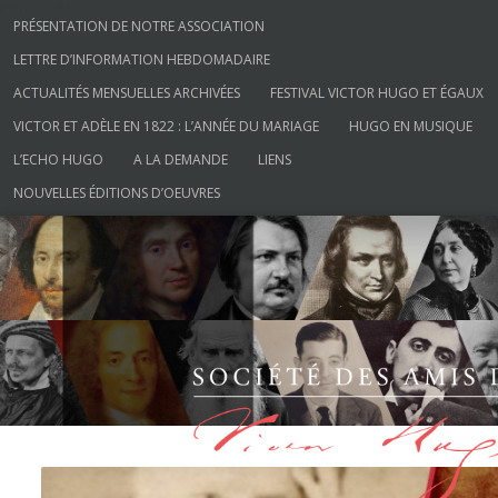
/*menu*/
Aller au contenu
PRÉSENTATION DE NOTRE ASSOCIATION
LETTRE D’INFORMATION HEBDOMADAIRE
ACTUALITÉS MENSUELLES ARCHIVÉES
FESTIVAL VICTOR HUGO ET ÉGAUX
VICTOR ET ADÈLE EN 1822 : L’ANNÉE DU MARIAGE
HUGO EN MUSIQUE
L’ECHO HUGO
A LA DEMANDE
LIENS
NOUVELLES ÉDITIONS D’OEUVRES
Société des Amis de Victor Hugo