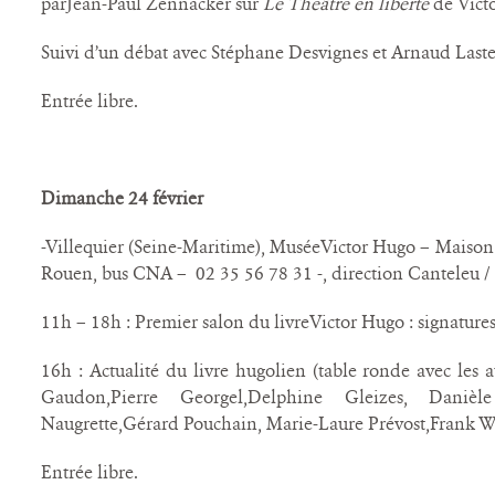
parJean-Paul Zennacker sur
Le Théâtre en liberté
de Vict
Suivi d’un débat avec Stéphane Desvignes et Arnaud Laste
Entrée libre.
Dimanche 24 février
-Villequier (Seine-Maritime), MuséeVictor Hugo – Maison
Rouen, bus CNA – 02 35 56 78 31 -, direction Canteleu / 
11h – 18h : Premier salon du livreVictor Hugo : signatures
16h : Actualité du livre hugolien (table ronde avec les 
Gaudon,Pierre Georgel,Delphine Gleizes, Danièle 
Naugrette,Gérard Pouchain, Marie-Laure Prévost,Frank Wil
Entrée libre.