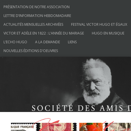
/*menu*/
Aller au contenu
PRÉSENTATION DE NOTRE ASSOCIATION
LETTRE D’INFORMATION HEBDOMADAIRE
ACTUALITÉS MENSUELLES ARCHIVÉES
FESTIVAL VICTOR HUGO ET ÉGAUX
VICTOR ET ADÈLE EN 1822 : L’ANNÉE DU MARIAGE
HUGO EN MUSIQUE
L’ECHO HUGO
A LA DEMANDE
LIENS
NOUVELLES ÉDITIONS D’OEUVRES
Société des Amis de Victor Hugo