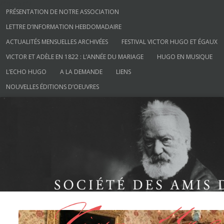
/*menu*/
Aller au contenu
PRÉSENTATION DE NOTRE ASSOCIATION
LETTRE D’INFORMATION HEBDOMADAIRE
ACTUALITÉS MENSUELLES ARCHIVÉES
FESTIVAL VICTOR HUGO ET ÉGAUX
VICTOR ET ADÈLE EN 1822 : L’ANNÉE DU MARIAGE
HUGO EN MUSIQUE
L’ECHO HUGO
A LA DEMANDE
LIENS
NOUVELLES ÉDITIONS D’OEUVRES
Société des Amis de Victor Hugo