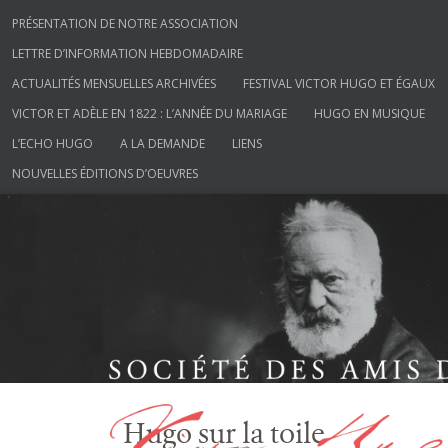
/*menu*/
Aller au contenu
PRÉSENTATION DE NOTRE ASSOCIATION
LETTRE D’INFORMATION HEBDOMADAIRE
ACTUALITÉS MENSUELLES ARCHIVÉES
FESTIVAL VICTOR HUGO ET ÉGAUX
VICTOR ET ADÈLE EN 1822 : L’ANNÉE DU MARIAGE
HUGO EN MUSIQUE
L’ECHO HUGO
A LA DEMANDE
LIENS
NOUVELLES ÉDITIONS D’OEUVRES
Société des Amis de Victor Hugo
Hugo sur la toile